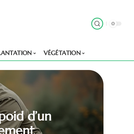
LANTATION
VÉGÉTATION
 poid d’un
lement