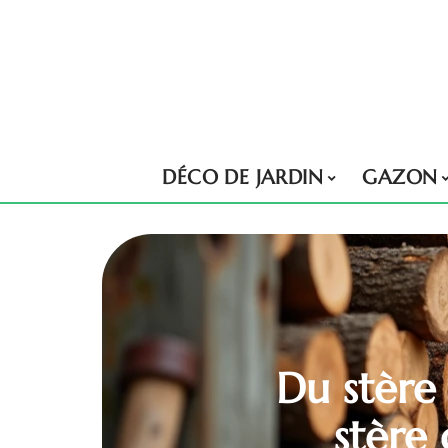
DÉCO DE JARDIN
GAZON
Du stère 
stère