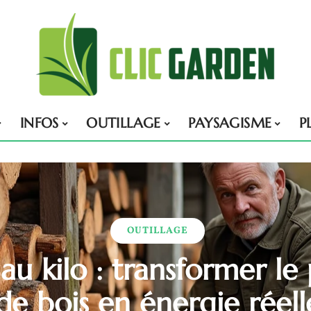
INFOS
OUTILLAGE
PAYSAGISME
P
OUTILLAGE
au kilo : transformer le
 de bois en énergie réel