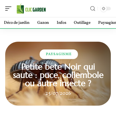
Déco de jardin
Gazon
Infos
Outillage
Paysagis
PAYSAGISME
Petite bete Noir qui
saute : puce, collembole
ou autre insecte ?
25/07/2026