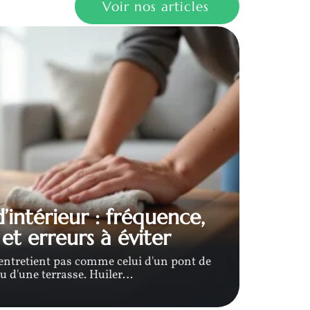
Voir nos articles
N
’intérieur : fréquence,
pr
et erreurs à éviter
e
s'entretient pas comme celui d'un pont de
Le pri
u d'une terrasse. Huiler
…