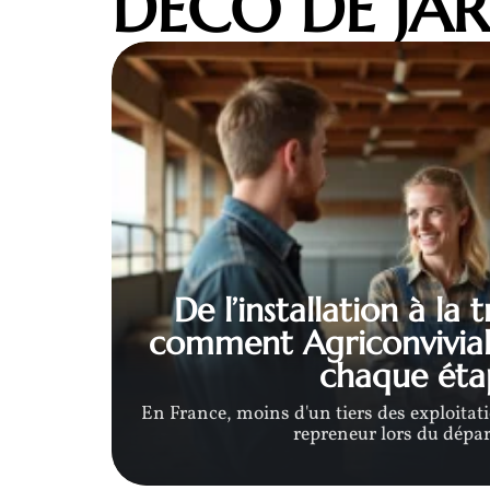
DÉCO DE JA
n
De l’installation à la 
ure à
comment Agriconvivia
chaque éta
esoin
En France, moins d'un tiers des exploitat
repreneur lors du dépar