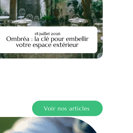
Ca
18 juillet 2026
Ombréa : la clé pour embellir
co
votre espace extérieur
Voir nos articles