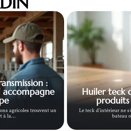
RDIN
transmission :
l accompagne
Huiler teck d
pe
produits 
ions agricoles trouvent un
Le teck d'intérieur ne 
t à la
…
bateau o