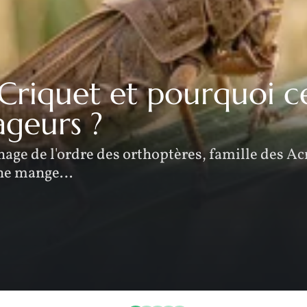
riquet et pourquoi ce
ageurs ?
hage de l'ordre des orthoptères, famille des A
 ne mange
…