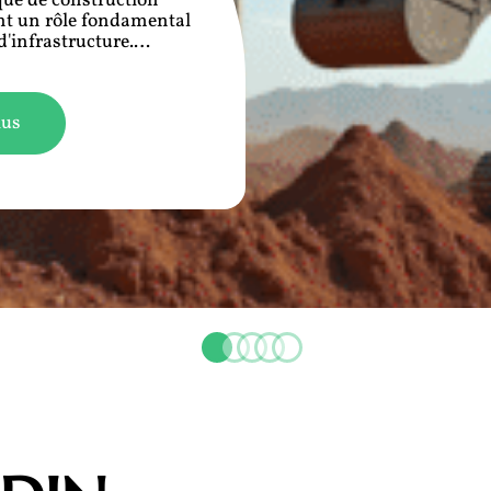
que de construction
nt un rôle fondamental
'infrastructure.
…
lus