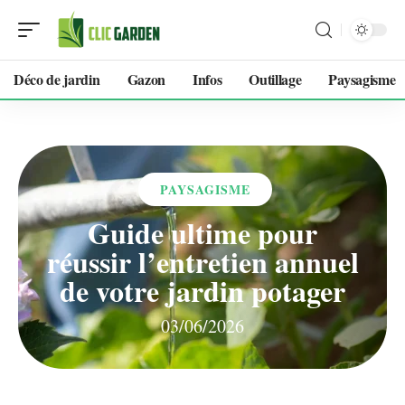
Déco de jardin
Gazon
Infos
Outillage
Paysagisme
PAYSAGISME
Guide ultime pour
réussir l’entretien annuel
de votre jardin potager
03/06/2026