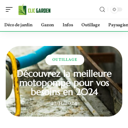
Déco de jardin
Gazon
Infos
Outillage
Paysagis
OUTILLAGE
Découvrez la meilleure
motopompe pour vos
besoins en 2024
27/11/2024