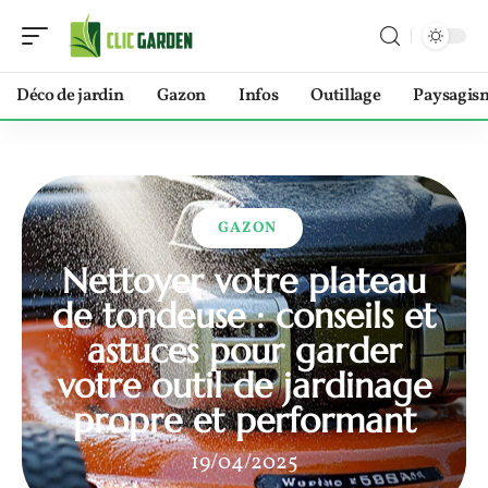
Déco de jardin
Gazon
Infos
Outillage
Paysagis
GAZON
Nettoyer votre plateau
de tondeuse : conseils et
astuces pour garder
votre outil de jardinage
propre et performant
19/04/2025