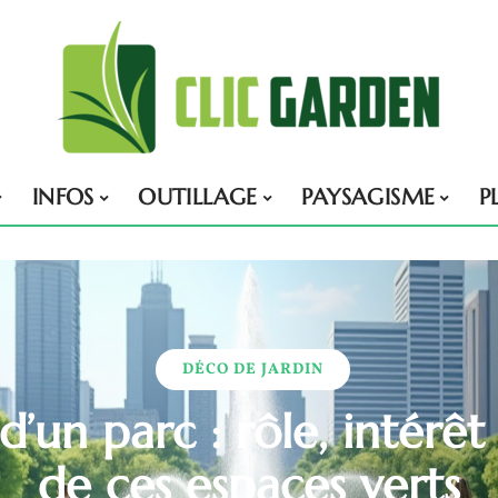
INFOS
OUTILLAGE
PAYSAGISME
P
DÉCO DE JARDIN
d’un parc : rôle, intérêt
de ces espaces verts