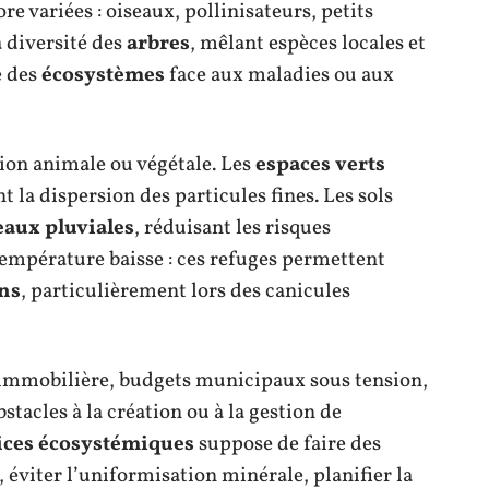
e variées : oiseaux, pollinisateurs, petits
 diversité des
arbres
, mêlant espèces locales et
e des
écosystèmes
face aux maladies ou aux
tion animale ou végétale. Les
espaces verts
nt la dispersion des particules fines. Les sols
eaux pluviales
, réduisant les risques
 température baisse : ces refuges permettent
ins
, particulièrement lors des canicules
n immobilière, budgets municipaux sous tension,
tacles à la création ou à la gestion de
ices écosystémiques
suppose de faire des
, éviter l’uniformisation minérale, planifier la