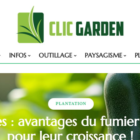
INFOS
OUTILLAGE
PAYSAGISME
P
PLANTATION
s : avantages du fumier
pour leur croissance !