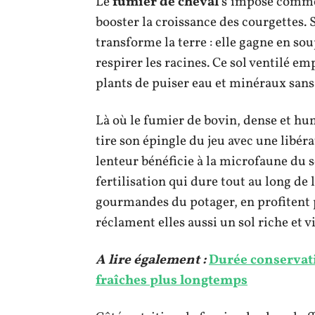
Le
fumier de cheval
s’impose comme 
booster la croissance des courgettes. S
transforme la terre : elle gagne en soup
respirer les racines. Ce sol ventilé e
plants de puiser eau et minéraux sans
Là où le fumier de bovin, dense et hum
tire son épingle du jeu avec une libér
lenteur bénéficie à la microfaune du so
fertilisation qui dure tout au long de 
gourmandes du potager, en profitent 
réclament elles aussi un sol riche et v
A lire également :
Durée conservati
fraîches plus longtemps