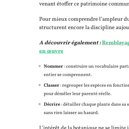
venant étoffer ce patrimoine commun
Pour mieux comprendre l’ampleur du t
structurent encore la discipline aujou
A découvrir également :
Remblayage
en œuvre
Nommer
: construire un vocabulaire par
entier se comprennent.
Classer
: regrouper les espèces en foncti
pour démêler leur parenté réelle.
Décrire
: détailler chaque plante dans sa s
sans rien laisser au hasard.
L’intérêt de la botanique ne se limite