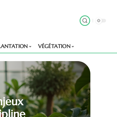
LANTATION
VÉGÉTATION
njeux
pline