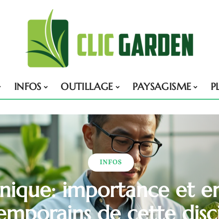
INFOS
OUTILLAGE
PAYSAGISME
P
INFOS
nique: importance et e
emporains de cette disci